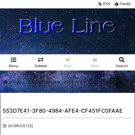
RSS
Feedly
好きなことを書いていきます。
Menu
Sidebar
Prev
Next
Search
ホーム
>
553D7E41-3F80-4984-AFE4-CF451FC0FAAE
553D7E41-3F80-4984-AFE4-CF451FC0FAAE
2019年5月12日