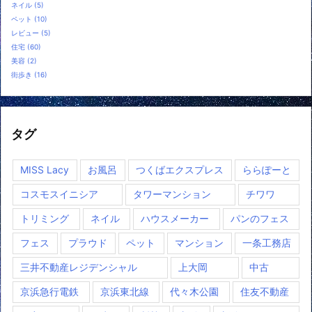
ネイル
(5)
ペット
(10)
レビュー
(5)
住宅
(60)
美容
(2)
街歩き
(16)
タグ
MISS Lacy
お風呂
つくばエクスプレス
ららぽーと
コスモスイニシア
タワーマンション
チワワ
トリミング
ネイル
ハウスメーカー
パンのフェス
フェス
プラウド
ペット
マンション
一条工務店
三井不動産レジデンシャル
上大岡
中古
京浜急行電鉄
京浜東北線
代々木公園
住友不動産