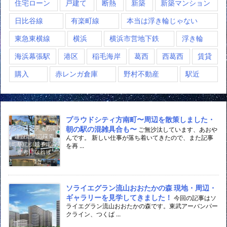
住宅ローン
戸建て
断熱
新築
新築マンション
日比谷線
有楽町線
本当は浮き輪じゃない
東急東横線
横浜
横浜市営地下鉄
浮き輪
海浜幕張駅
港区
稲毛海岸
葛西
西葛西
賃貸
購入
赤レンガ倉庫
野村不動産
駅近
プラウドシティ方南町〜周辺を散策しました・
朝の駅の混雑具合も〜
ご無沙汰しています、あおや
んです。 新しい仕事が落ち着いてきたので、また記事
を再 ...
ソライエグラン流山おおたかの森 現地・周辺・
ギャラリーを見学してきました！
今回の記事はソ
ライエグラン流山おおたかの森です。東武アーバンパー
クライン、つくば ...