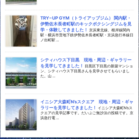
TRY−UP GYM（トライアップジム） 関内駅・
伊勢佐木長者町駅のキックボクシングジムを見
学・体験してきました！
京浜東北線、根岸線関内
駅・横浜市営地下鉄伊勢佐木長者町駅・京浜急行本線日
ノ出町駅 ...
シティハウス下目黒 現地・周辺・ギャラリー
を見学してきました！
目黒区下目黒の新築マンショ
ン、シティハウス下目黒さんを見学させてもらいまし
た。山 ...
イニシア大森町N’sスクエア 現地・周辺・ギャ
ラリーを見学してきました！
イニシア大森町N’sス
クエアの見学記事です。だいぶご無沙汰の投稿です。京
浜急行電 ...