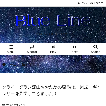
RSS
Feedly
好きなことを書いていきます。
Menu
Sidebar
Prev
Next
Search
ホーム
>
住宅
ソライエグラン流山おおたかの森 現地・周辺・ギャ
ラリーを見学してきました！
2020年3月25日