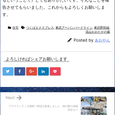
るということで）とてもありがたいです。そんなことを報
告させてもらいました。これからもよろしくお願いしま
す。
住宅
つくばエクスプレス
,
東武アーバンパークライン
,
東武野田線
,
流山おおたかの森
Posted by
あおやん
よろしければシェアお願いします
Next
プラウドシティ方南町〜周辺を散策しました・朝の駅の混雑
具合も〜