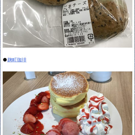
●
麹町珈琲