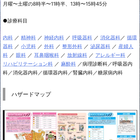
月曜〜土曜の8時半〜11時半、13時〜15時45分
●診療科目
内科
／
精神科
／
神経内科
／
呼吸器科
／
消化器科
／
循環
器科
／
小児科
／
外科
／
整形外科
／
泌尿器科
／
産婦人
科
／
眼科
／
耳鼻咽喉科
／
放射線科
／
アレルギー科
／
リハビリテーション科
／
麻酔科
／病理診断科／呼吸器内
科／消化器内科／循環器内科／腎臓内科／糖尿病内科
ハザードマップ