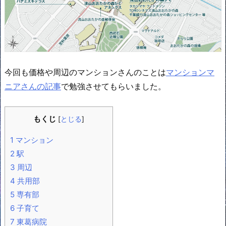
今回も価格や周辺のマンションさんのことは
マンションマ
ニアさんの記事
で勉強させてもらいました。
もくじ
[
とじる
]
1
マンション
2
駅
3
周辺
4
共用部
5
専有部
6
子育て
7
東葛病院