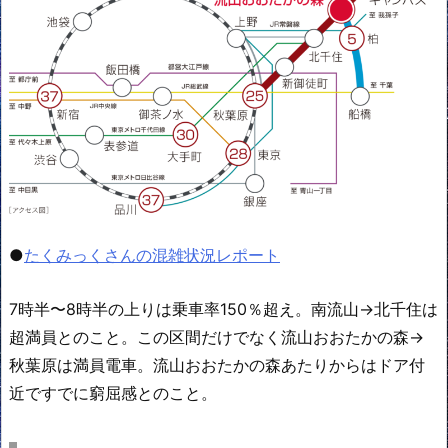
●
たくみっくさんの混雑状況レポート
7時半〜8時半の上りは乗車率150％超え。南流山→北千住は
超満員とのこと。この区間だけでなく流山おおたかの森→
秋葉原は満員電車。流山おおたかの森あたりからはドア付
近ですでに窮屈感とのこと。