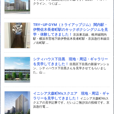
クライン、つくば ...
TRY−UP GYM（トライアップジム） 関内駅・
伊勢佐木長者町駅のキックボクシングジムを見
学・体験してきました！
京浜東北線、根岸線関内
駅・横浜市営地下鉄伊勢佐木長者町駅・京浜急行本線日
ノ出町駅 ...
シティハウス下目黒 現地・周辺・ギャラリー
を見学してきました！
目黒区下目黒の新築マンショ
ン、シティハウス下目黒さんを見学させてもらいまし
た。山 ...
イニシア大森町N’sスクエア 現地・周辺・ギャ
ラリーを見学してきました！
イニシア大森町N’sス
クエアの見学記事です。だいぶご無沙汰の投稿です。京
浜急行電 ...