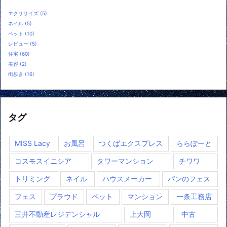
エクササイズ
(5)
ネイル
(5)
ペット
(10)
レビュー
(5)
住宅
(60)
美容
(2)
街歩き
(16)
タグ
MISS Lacy
お風呂
つくばエクスプレス
ららぽーと
コスモスイニシア
タワーマンション
チワワ
トリミング
ネイル
ハウスメーカー
パンのフェス
フェス
プラウド
ペット
マンション
一条工務店
三井不動産レジデンシャル
上大岡
中古