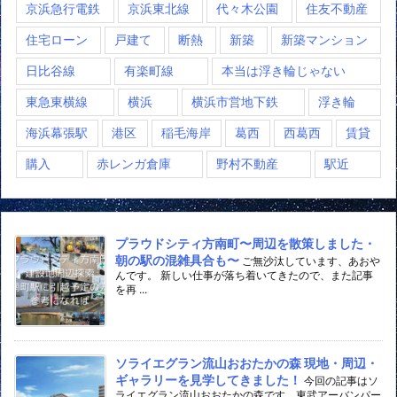
京浜急行電鉄
京浜東北線
代々木公園
住友不動産
住宅ローン
戸建て
断熱
新築
新築マンション
日比谷線
有楽町線
本当は浮き輪じゃない
東急東横線
横浜
横浜市営地下鉄
浮き輪
海浜幕張駅
港区
稲毛海岸
葛西
西葛西
賃貸
購入
赤レンガ倉庫
野村不動産
駅近
プラウドシティ方南町〜周辺を散策しました・
朝の駅の混雑具合も〜
ご無沙汰しています、あおや
んです。 新しい仕事が落ち着いてきたので、また記事
を再 ...
ソライエグラン流山おおたかの森 現地・周辺・
ギャラリーを見学してきました！
今回の記事はソ
ライエグラン流山おおたかの森です。東武アーバンパー