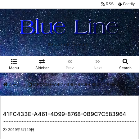
RSS
Feedly
好きなことを書いていきます。
Menu
Sidebar
Prev
Next
Search
ホーム
>
41FC433E-A461-4D99-8768-0B9C7C583964
41FC433E-A461-4D99-8768-0B9C7C583964
2019年5月29日