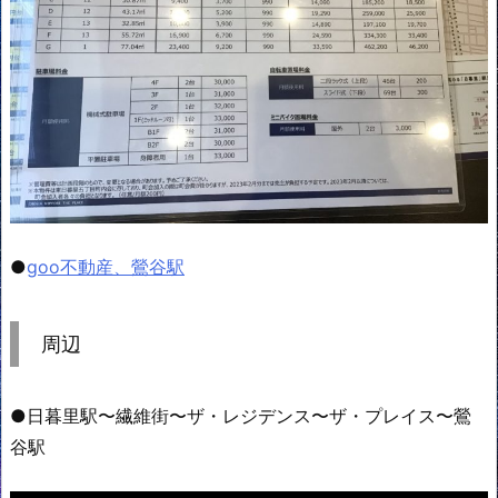
●
goo不動産、鶯谷駅
周辺
●日暮里駅〜繊維街〜ザ・レジデンス〜ザ・プレイス〜鶯
谷駅