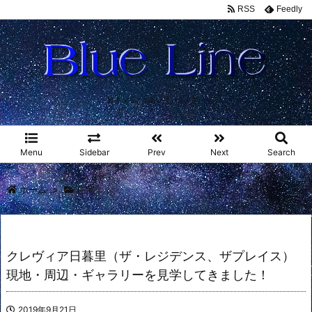
RSS
Feedly
好きなことを書いていきます。
Menu
Sidebar
Prev
Next
Search
ホーム
>
住宅
クレヴィア日暮里（ザ・レジデンス、ザプレイス）
現地・周辺・ギャラリーを見学してきました！
2019年9月21日