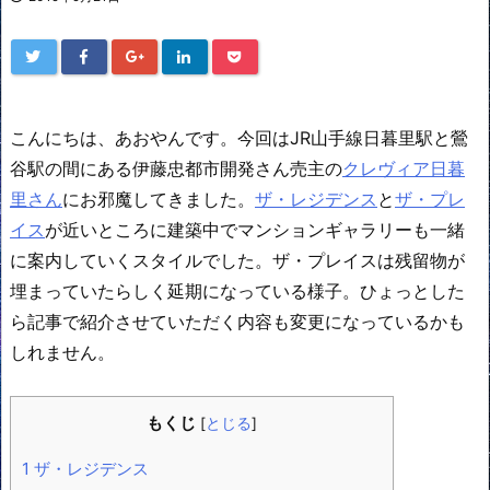
こんにちは、あおやんです。今回はJR山手線日暮里駅と鶯
谷駅の間にある伊藤忠都市開発さん売主の
クレヴィア日暮
里さん
にお邪魔してきました。
ザ・レジデンス
と
ザ・プレ
イス
が近いところに建築中でマンションギャラリーも一緒
に案内していくスタイルでした。ザ・プレイスは残留物が
埋まっていたらしく延期になっている様子。ひょっとした
ら記事で紹介させていただく内容も変更になっているかも
しれません。
もくじ
[
とじる
]
1
ザ・レジデンス