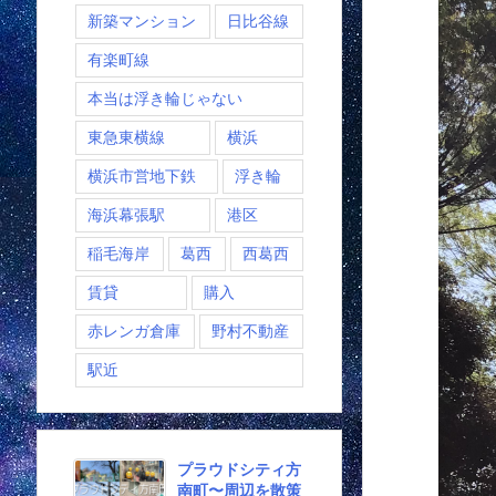
新築マンション
日比谷線
有楽町線
本当は浮き輪じゃない
東急東横線
横浜
横浜市営地下鉄
浮き輪
海浜幕張駅
港区
稲毛海岸
葛西
西葛西
賃貸
購入
赤レンガ倉庫
野村不動産
駅近
プラウドシティ方
南町〜周辺を散策