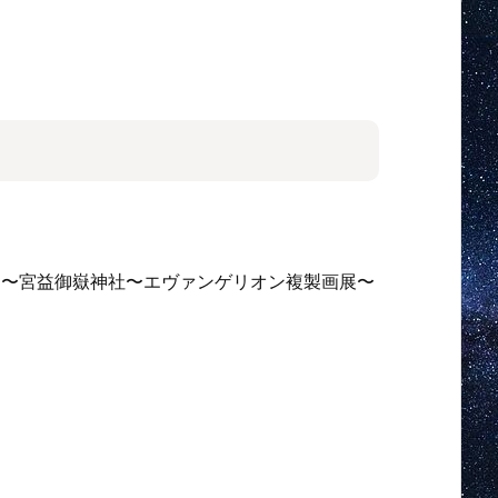
9〜宮益御嶽神社〜エヴァンゲリオン複製画展〜