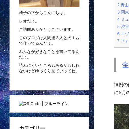
2
青山
3
関東
椅子の下からこんにちは。
4
ミュ
レオだよ。
5
渋谷
ご訪問ありがとうございます。
6
エヴ
このブログは人間達３人と犬１匹
7
フォ
で作ってるんだよ。
みんなが好きなことを書いてるん
だよ。
金
読みにくいところもあるかもしれ
ないけどゆっくり見ていってね。
恒例の
に5月
カテゴリー