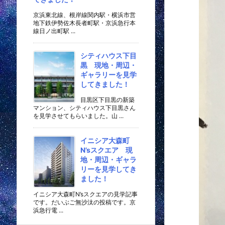
京浜東北線、根岸線関内駅・横浜市営
地下鉄伊勢佐木長者町駅・京浜急行本
線日ノ出町駅 ...
シティハウス下目
黒 現地・周辺・
ギャラリーを見学
してきました！
目黒区下目黒の新築
マンション、シティハウス下目黒さん
を見学させてもらいました。山 ...
イニシア大森町
N’sスクエア 現
地・周辺・ギャラ
リーを見学してき
ました！
イニシア大森町N’sスクエアの見学記事
です。だいぶご無沙汰の投稿です。京
浜急行電 ...