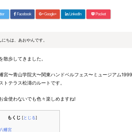
tter
Facebook
Google+
LinkedIn
Pocket
んにちは、あおやんです。
を散歩してきました。
幡宮〜青山学院大〜関東ハンドベルフェス〜ミュージアム199
ストテラス松濤のルートです。
お金使わないでも色々楽しめますね!
もくじ
[
とじる
]
八幡宮