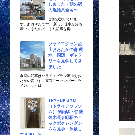
しました・朝の駅
の混雑具合も〜
ご無沙汰していま
す、あおやんです。 新しい仕事が落ち
着いてきたので、また記事を再 ...
ソライエグラン流
山おおたかの森 現
地・周辺・ギャラ
リーを見学してき
ました！
今回の記事はソライエグラン流山おお
たかの森です。東武アーバンパークラ
イン、つくば ...
TRY−UP GYM
（トライアップジ
ム） 関内駅・伊勢
佐木長者町駅のキ
ックボクシングジ
ムを見学・体験し
てきました！