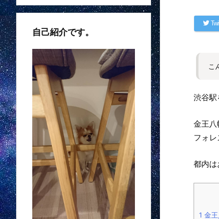
Twi
自己紹介です。
こ
渋谷駅
金王八
フォレ
都内は
1
金王