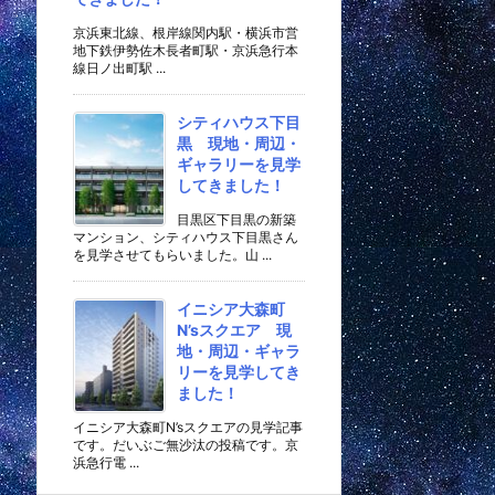
京浜東北線、根岸線関内駅・横浜市営
地下鉄伊勢佐木長者町駅・京浜急行本
線日ノ出町駅 ...
シティハウス下目
黒 現地・周辺・
ギャラリーを見学
してきました！
目黒区下目黒の新築
マンション、シティハウス下目黒さん
を見学させてもらいました。山 ...
イニシア大森町
N’sスクエア 現
地・周辺・ギャラ
リーを見学してき
ました！
イニシア大森町N’sスクエアの見学記事
です。だいぶご無沙汰の投稿です。京
浜急行電 ...