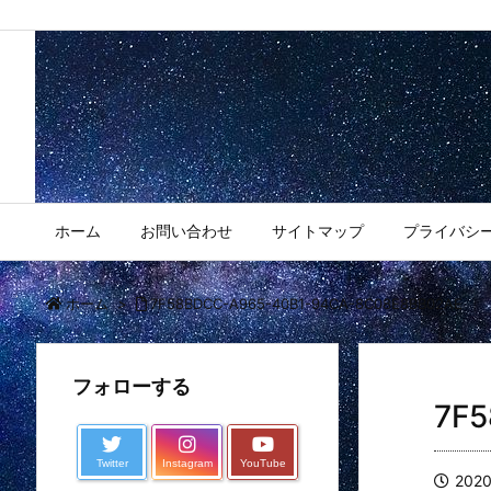
ホーム
お問い合わせ
サイトマップ
プライバシ
ホーム
>
7F58BDCC-A965-40B1-94CA-8C08E8BB02AE
フォローする
7F
Twitter
Instagram
YouTube
202