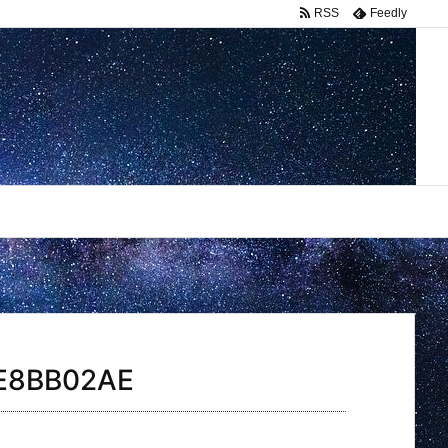
RSS
Feedly
E8BB02AE