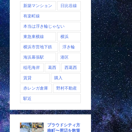
新築マンション
日比谷線
有楽町線
本当は浮き輪じゃない
東急東横線
横浜
横浜市営地下鉄
浮き輪
海浜幕張駅
港区
稲毛海岸
葛西
西葛西
賃貸
購入
赤レンガ倉庫
野村不動産
駅近
プラウドシティ方
南町〜周辺を散策