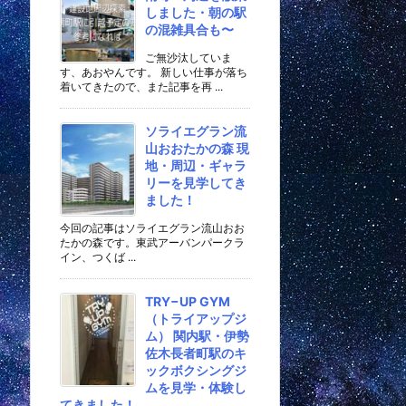
しました・朝の駅
の混雑具合も〜
ご無沙汰していま
す、あおやんです。 新しい仕事が落ち
着いてきたので、また記事を再 ...
ソライエグラン流
山おおたかの森 現
地・周辺・ギャラ
リーを見学してき
ました！
今回の記事はソライエグラン流山おお
たかの森です。東武アーバンパークラ
イン、つくば ...
TRY−UP GYM
（トライアップジ
ム） 関内駅・伊勢
佐木長者町駅のキ
ックボクシングジ
ムを見学・体験し
てきました！