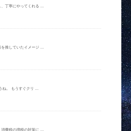
丁寧にやってくれる ...
推していたイメージ ...
。 もうすぐクリ ...
費税の増税の対策に ...