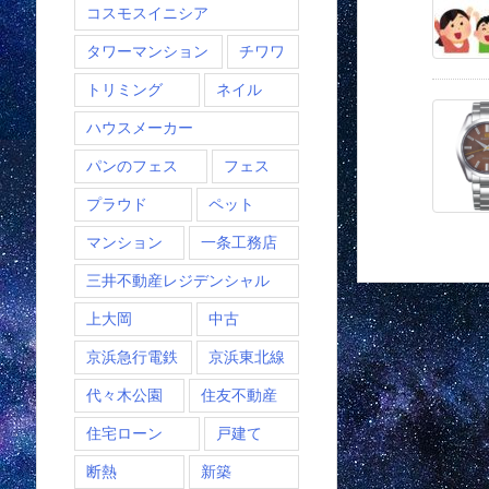
コスモスイニシア
タワーマンション
チワワ
トリミング
ネイル
ハウスメーカー
パンのフェス
フェス
プラウド
ペット
マンション
一条工務店
三井不動産レジデンシャル
上大岡
中古
京浜急行電鉄
京浜東北線
代々木公園
住友不動産
住宅ローン
戸建て
断熱
新築