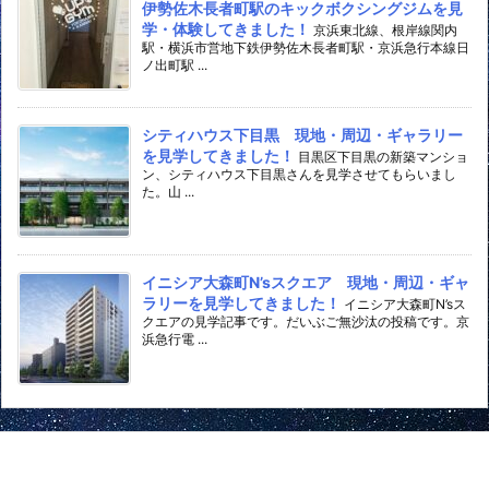
伊勢佐木長者町駅のキックボクシングジムを見
学・体験してきました！
京浜東北線、根岸線関内
駅・横浜市営地下鉄伊勢佐木長者町駅・京浜急行本線日
ノ出町駅 ...
シティハウス下目黒 現地・周辺・ギャラリー
を見学してきました！
目黒区下目黒の新築マンショ
ン、シティハウス下目黒さんを見学させてもらいまし
た。山 ...
イニシア大森町N’sスクエア 現地・周辺・ギャ
ラリーを見学してきました！
イニシア大森町N’sス
クエアの見学記事です。だいぶご無沙汰の投稿です。京
浜急行電 ...