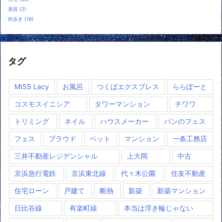
美容
(2)
街歩き
(16)
タグ
MISS Lacy
お風呂
つくばエクスプレス
ららぽーと
コスモスイニシア
タワーマンション
チワワ
トリミング
ネイル
ハウスメーカー
パンのフェス
フェス
プラウド
ペット
マンション
一条工務店
三井不動産レジデンシャル
上大岡
中古
京浜急行電鉄
京浜東北線
代々木公園
住友不動産
住宅ローン
戸建て
断熱
新築
新築マンション
日比谷線
有楽町線
本当は浮き輪じゃない