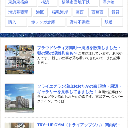
東急東横線
横浜
横浜市営地下鉄
浮き輪
海浜幕張駅
港区
稲毛海岸
葛西
西葛西
賃貸
購入
赤レンガ倉庫
野村不動産
駅近
プラウドシティ方南町〜周辺を散策しました・
朝の駅の混雑具合も〜
ご無沙汰しています、あおや
んです。 新しい仕事が落ち着いてきたので、また記事
を再 ...
ソライエグラン流山おおたかの森 現地・周辺・
ギャラリーを見学してきました！
今回の記事はソ
ライエグラン流山おおたかの森です。東武アーバンパー
クライン、つくば ...
TRY−UP GYM（トライアップジム） 関内駅・